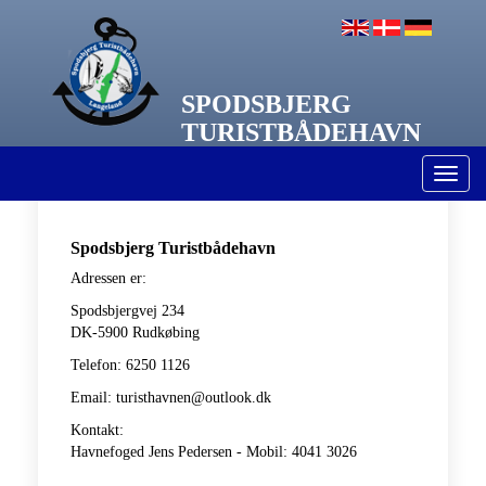
SPODSBJERG
TURISTBÅDEHAVN
Toggl
naviga
Spodsbjerg Turistbådehavn
Adressen er:
Spodsbjergvej 234
DK-5900 Rudkøbing
Telefon: 6250 1126
Email: turisthavnen@outlook.dk
Kontakt:
Havnefoged Jens Pedersen - Mobil: 4041 3026