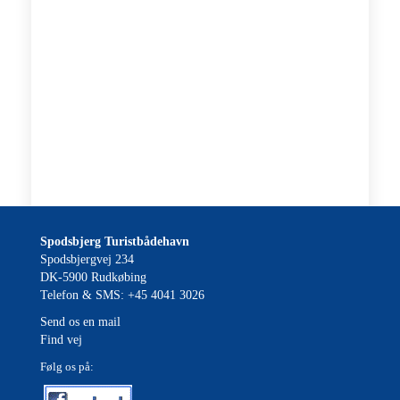
Spodsbjerg Turistbådehavn
Spodsbjergvej 234
DK-5900 Rudkøbing
Telefon & SMS: +45 4041 3026
Send os en mail
Find vej
Følg os på: